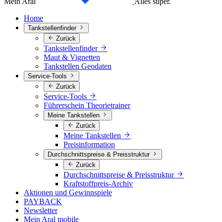
Mein Aral
Alles super.
Home
Tankstellenfinder
Zurück
Tankstellenfinder
Maut & Vignetten
Tankstellen Geodaten
Service-Tools
Zurück
Service-Tools
Führerschein Theorietrainer
Meine Tankstellen
Zurück
Meine Tankstellen
Preisinformation
Durchschnittspreise & Preisstruktur
Zurück
Durchschnittspreise & Preisstruktur
Kraftstoffpreis-Archiv
Aktionen und Gewinnspiele
PAYBACK
Newsletter
Mein Aral mobile