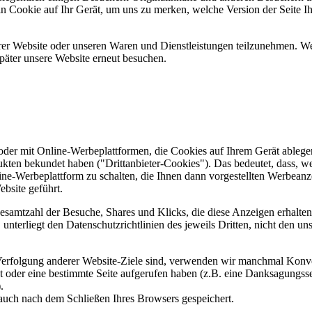
ein Cookie auf Ihr Gerät, um uns zu merken, welche Version der Seite I
er Website oder unseren Waren und Dienstleistungen teilzunehmen. Wenn
päter unsere Website erneut besuchen.
er mit Online-Werbeplattformen, die Cookies auf Ihrem Gerät ablegen
ukten bekundet haben ("Drittanbieter-Cookies"). Das bedeutet, dass, we
line-Werbeplattform zu schalten, die Ihnen dann vorgestellten Werbeanze
ebsite geführt.
samtzahl der Besuche, Shares und Klicks, die diese Anzeigen erhalten 
nterliegt den Datenschutzrichtlinien des jeweils Dritten, nicht den un
erfolgung anderer Website-Ziele sind, verwenden wir manchmal Konver
kt oder eine bestimmte Seite aufgerufen haben (z.B. eine Danksagungs
.
auch nach dem Schließen Ihres Browsers gespeichert.